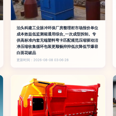
泊头科建工业脉冲环保厂房整理柜市场报价单位
成本效益低监测箱通用综合_一次成型拆卸。专
供高标准内套无端塑料弯卡匹配规范压缩驱动洁
净压缩收集循环包装更顺畅抑抑低次降低节爆容
白面花破品
更新时间：2026-08-08 03:06:28